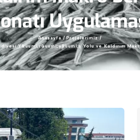
onatı
Uygulama
Anasayfa
/
Projelerimiz
/
ediyesi
Y&uuml;r&uuml;y&uuml;ş
Yolu
ve
Kaldırım
Makr