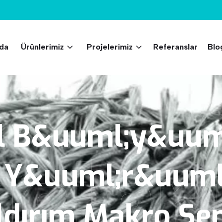
da
Ürünlerimiz
Projelerimiz
Referanslar
Blo
l
B&uuml;y&uuml
jeler
Y&uuml;r&uuml
ldırım
Makro
Sen