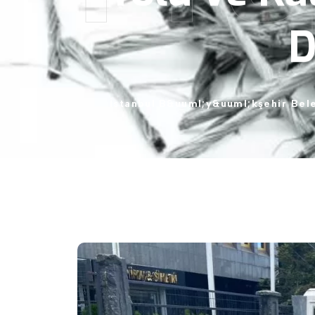
D
İstanbul
B&uuml;y&uuml;kşehir
Bel