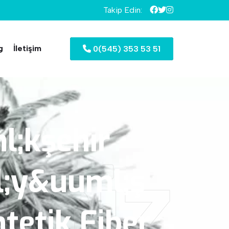
Takip Edin:
g
İletişim
0(545) 353 53 51
;kşehir
imiz
;y&uuml;ş
tetik
Fiber