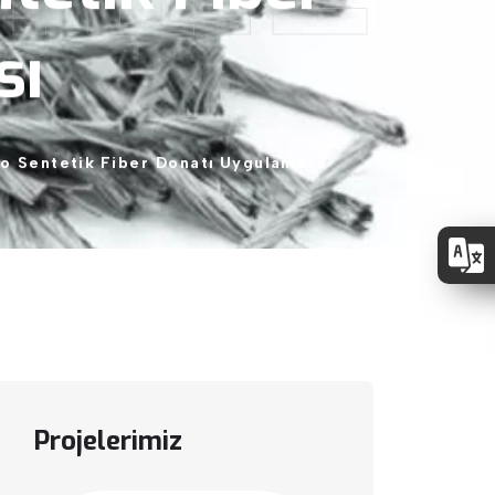
sı
o
Sentetik
Fiber
Donatı
Uygulaması
Projelerimiz