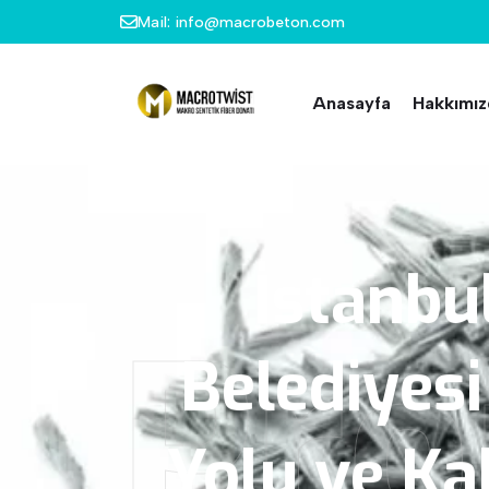
Mail: info@macrobeton.com
Anasayfa
Hakkımız
İstanbu
Pro
Belediyesi
Yolu
ve
Ka